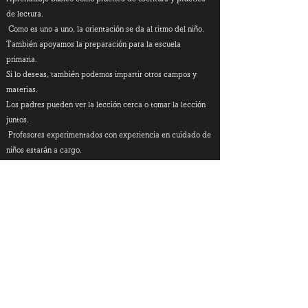
de lectura.
​
Como es uno a uno, la orientación se da al ritmo del niño.
También apoyamos la preparación para la escuela
primaria.
Si lo deseas, también podemos impartir otros campos y
materias.
Los padres pueden ver la lección cerca o tomar la lección
juntos.
​
Profesores experimentados con experiencia en cuidado de
niños estarán a cargo.
Precio: 4 veces/mes ¥ 8.000 ~
(Depende del número de veces)
※回数や学年によって料金は変動します
※別途、教室管理費(￥2,750)がかかります。
​※自宅指導の場合は、教師交通費がかかります
Contáctenos