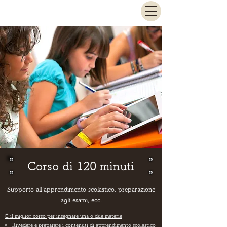
Sato Juku
Corso di 120 minuti
​Supporto all'apprendimento scolastico, preparazione
agli esami, ecc.
È il miglior corso per insegnare una o due materie
Rivedere e preparare i contenuti di apprendimento scolastico