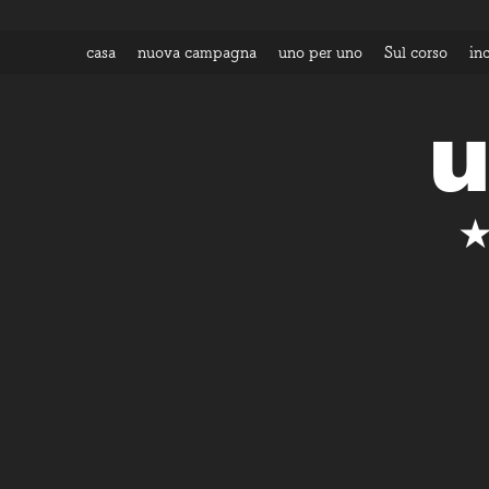
casa
nuova campagna
uno per uno
Sul corso
in
u