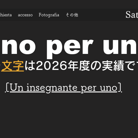
Sa
chiesta
accesso
Fotografia
その他
no per u
★
文字
は2026年度の実績で
[Un insegnante per uno]