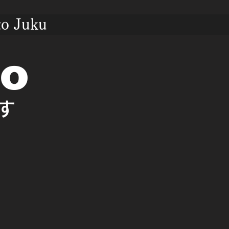
to Juku
no
す