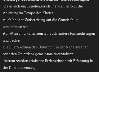
​
Da es sich um Einzelunterricht handelt, erfolgt die
Anleitung im Tempo des Kindes.
Auch bei der Vorbereitung auf die Grundschule
unterstützen wir
Auf Wunsch unterrichten wir auch andere Fachrichtungen
und Fächer.
Die Eltern können den Unterricht in der Nähe ansehen
oder den Unterricht gemeinsam durchführen.
​
Betreut werden erfahrene Erzieherinnen mit Erfahrung in
der Kinderbetreuung
Preis: 4 mal / Monat ¥ 8.000 ~
(Hängt von der Anzahl ab)
※回数や学年によって料金は変動します
※別途、教室管理費(￥2,750)がかかります。
​※自宅指導の場合は、教師交通費がかかります
Kontaktiere uns