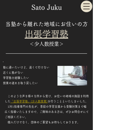
Sato Juku
当塾から離れた地域にお住いの方
出張学習塾
＜​少人数授業＞
​塾に通いたいけど、遠くて行けない
近くに塾がない
学習塾を経験したい​
​授業の遅れを取り戻したい
​​このような声を様々な所から受け、お住いの地域の施設を利用
した
「出張学習塾」(少人数授業)
を行うことといたしまいした。
​ 1対1指導専門の先生が、普段の学習支援から受験対策まで幅
広く指導いたしますので、ご興味のある方は、ぜひお問合せにて
ご相談ください。
​ 個人だけでなく、団体のご要望もお待ちしております。