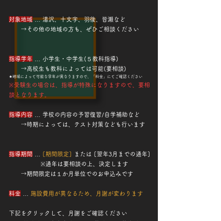
対象地域
… 湯沢、十文字、羽後、皆瀬など
→その他の地域の方も、ぜひご相談ください
​指導学年
… 小学生・中学生(５教科指導)
​ →高校生も教科によっては可能(要相談)
​★
地域によって可能な学年が異なります
ので、「料金」にてご確認ください
​※受験生の場合は、指導が特殊になりますので、要相
談となります。
指導内容
… 学校の内容の予習復習/自学補助など​
→時期によっては、テスト対策なども行います
指導期間
…
[
期間限定]
または [翌年3月までの通年]
※通年は要相談の上、決定します
​ →期間限定は１か月単位でのお申込みです
料金
…
施設費用が異なるため、月謝が変わります
​下記をクリックして、月謝をご確認ください