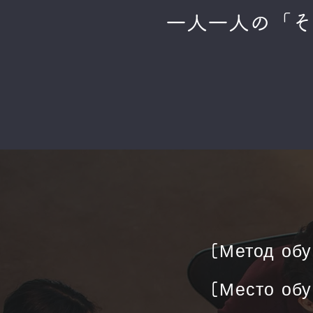
​一人一人の「
[Метод обу
[Место обу