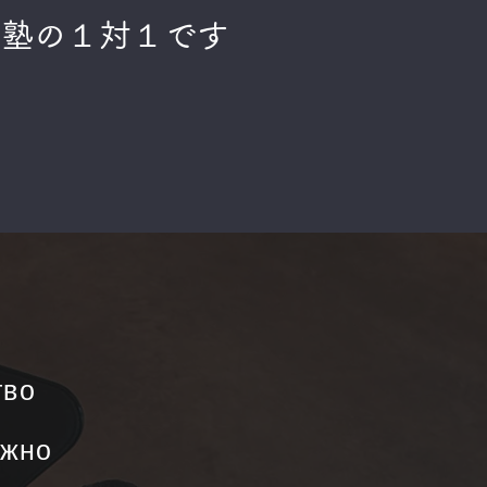
藤塾の１対１です
тво
ожно