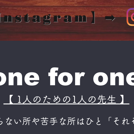
Instagram】➡
one for on
【 1人のための1人の先生 】
らない所や苦手な所はひと「それ