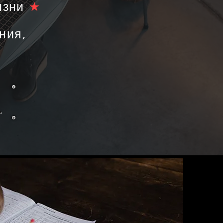
изни
★
ния,
＞