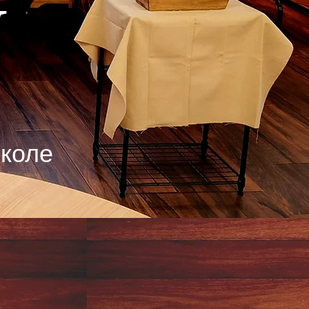
у
коле