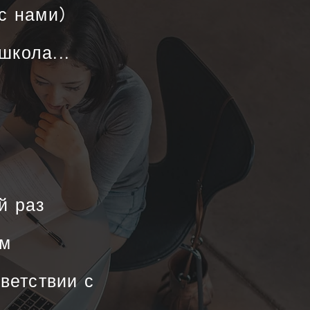
с нами)
школа...
й раз
ем
ветствии с