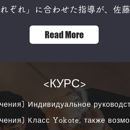
それぞれ」に合わせた指導が、佐
Read More
<КУРС>​
чения] Индивидуальное руководс
чения] Класс Yokote, также возм