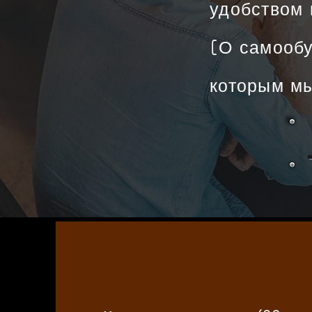
удобством 
[О самообу
которым м