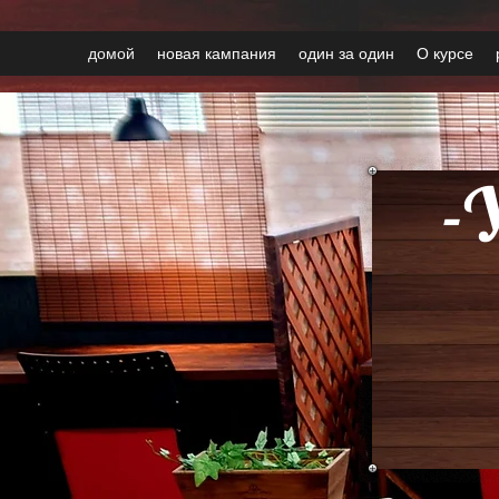
домой
новая кампания
один за один
О курсе
-