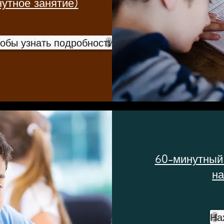
утное занятие)
тобы узнать подробности
60-минутный 
на
На