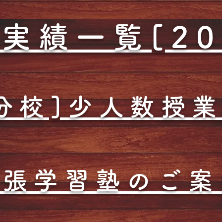
実績一覧[20
分校]少人数授
出張学習塾のご案