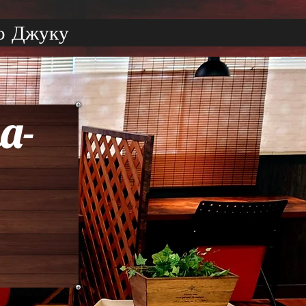
о Джуку
а-