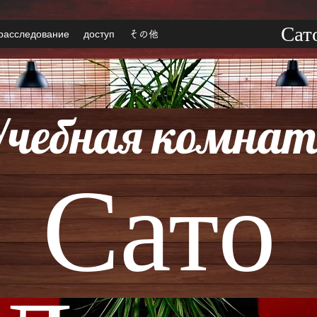
Сат
расследование
доступ
その他
Учебная комнат
Сато