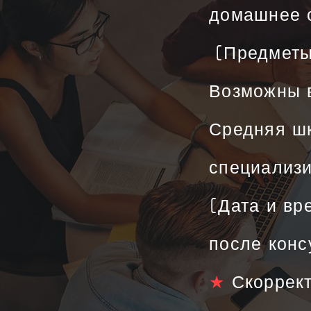
домашнее о
​
[Предметы
Возможны 
Средняя шк
специализ
[Дата и вр
после конс
★
Скоррект