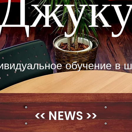
Джук
ивидуальное обучение в ш
<< NEWS >>